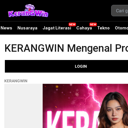
News
Nusaraya
Jagat Literasi
Cahaya
Tekno
Otomo
KERANGWIN Mengenal Pro
LOGIN
KERANGWIN